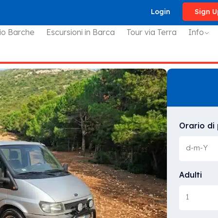
Login
Sign U
io Barche
Escursioni in Barca
Tour via Terra
Info
Orario di
Adulti