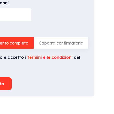
anni
nto completo
Caparra confirmatoria
to e accetto i
termini e le condizioni
del
*
ta