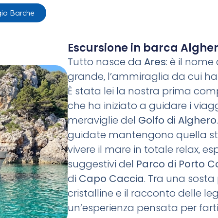
io Barche
Escursione in barca Algher
Tutto nasce da
Ares
: è il nome
grande, l’ammiraglia da cui ha 
È stata lei la nostra prima co
che ha iniziato a guidare i viag
meraviglie del
Golfo di Alghero
guidate mantengono quella ste
vivere il mare in totale relax, e
suggestivi del
Parco di Porto C
di
Capo Caccia
. Tra una sosta
cristalline e il racconto delle le
un’esperienza pensata per farti