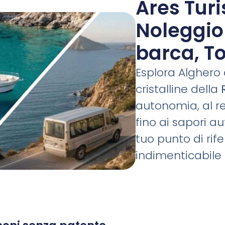
Ares Tur
Noleggio 
barca, To
Esplora Alghero
cristalline della
autonomia, al re
fino ai sapori au
tuo punto di ri
indimenticabile