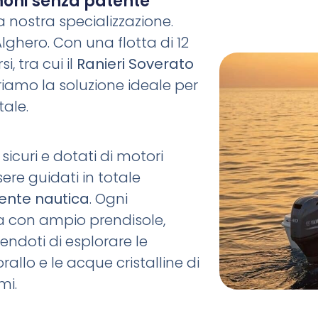
oni senza patente
a nostra specializzazione.
lghero. Con una flotta di 12
, tra cui il
Ranieri Soverato
friamo la soluzione ideale per
tale.
 sicuri e dotati di motori
ere guidati in totale
ente nautica
. Ogni
 con ampio prendisole,
endoti di esplorare le
rallo e le acque cristalline di
mi.