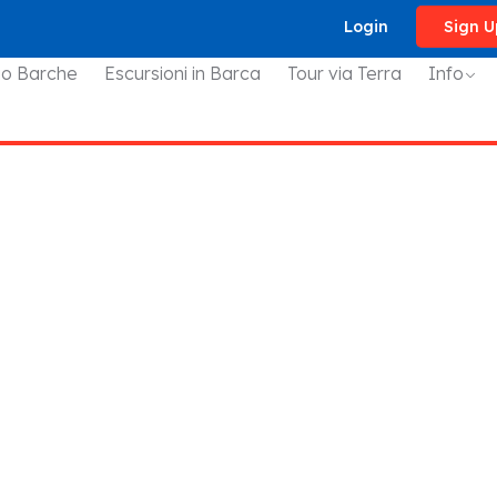
Login
Sign U
io Barche
Escursioni in Barca
Tour via Terra
Info
 un prezzo straordinario
che Alghero